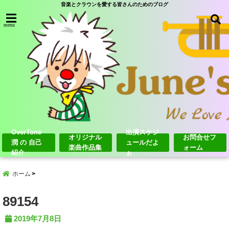
音楽とクラウンを愛する皆さんのためのブログ
menu
OverTone
出演スケジ
オリジナル
お問合せフ
潤 の 自己
ュールだよ
楽曲作品集
ォーム
紹介
ぉ
ホーム
89154
2019年7月8日