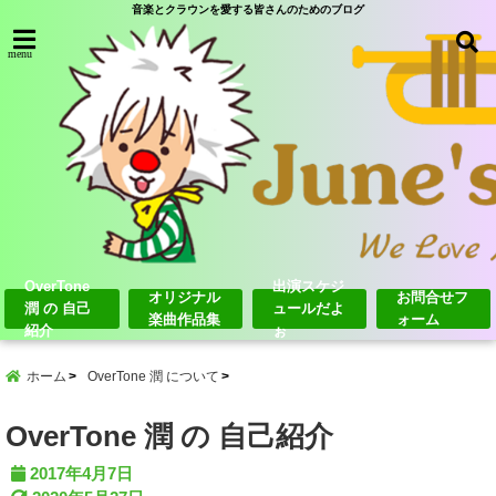
音楽とクラウンを愛する皆さんのためのブログ
menu
OverTone
出演スケジ
オリジナル
お問合せフ
潤 の 自己
ュールだよ
楽曲作品集
ォーム
紹介
ぉ
ホーム
OverTone 潤 について
OverTone 潤 の 自己紹介
2017年4月7日