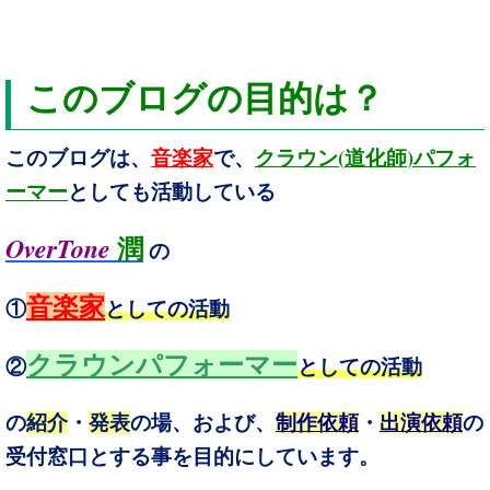
このブログの目的は？
(
)
このブログは、
音楽家
で、
クラウン
道化師
パフォ
ーマー
としても活動している
OverTone
潤
の
音楽家
①
としての活動
クラウンパフォーマー
②
としての活動
の
紹介
・
発表
の場、および、
制作依頼
・
出演依頼
の
受付窓口とする事を目的にしています。