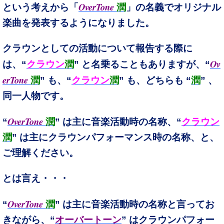
OverTone
という考えから「
潤
」の名義でオリジナル
楽曲を発表するようになりました。
クラウンとしての活動について報告する際に
Ov
は、
“
クラウン
潤
” と名乗ることもありますが、
“
erTone
潤
” も、
“
クラウン
潤
” も、
どちらも “
潤
” 、
同一人物です。
OverTone
“
潤
” は主に音楽活動時の名称、
“
クラウン
潤
” は主にクラウンパフォーマンス時の名称
、
と、
ご理解ください。
とは言え・・・
OverTone
“
潤
” は主に音楽活動時の名称と言ってお
きながら、
“
オーバートーン
” はクラウンパフォー