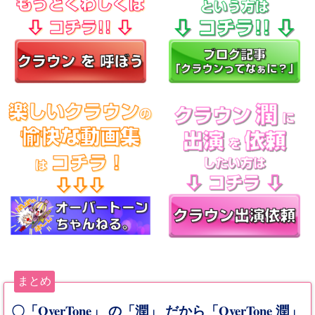
まとめ
OverTone
OverTone
〇「
」 の「潤」 だから「
潤」