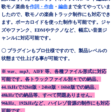
歌モノ楽曲を
作詞・作曲
・
編曲
まで全てやっていま
したので、歌モノの楽曲トラック制作にも対応でき
ます。ボーカロイドを使った制作も可能です。ジャ
EDM
ズやファンク、
やテクノなど、幅広い音楽ジ
ャンルに対応可能です。
〇 プラグインもプロ仕様ですので、製品レベルの
状態まで仕上げる事が可能です。
wav
mp3
AIFF
※
、
、
等、各種ファイル形式に対応
可能です。各トラックファイル別々での納品、
44.1
kHz
32
bit
24
bit
16bit
で
版・
版・
版での納品、
48kHz
での納品等、すべて問題ありません。
96kHz
192kHz
、
など、ハイレゾ音源の制作にも対応
可能です。