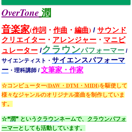
OverTone
潤
音楽家
(
)
作詞
・
作曲
・
編曲
/
サウンド
クリエイター
・
アレンジャー
・
マニピ
クラウン
ュレーター
/
パフォーマー
/
サイエンスパフォーマ
サイエンティスト・
ー
文筆家・作家
・理科講師 /
(
DAW・DTM・MIDI
)
☆コンピューター
を駆使して
様々なジャンルのオリジナル楽曲を制作していま
す。
☆❝
潤
❞ という
クラウン
ネームで、
クラウンパフォ
ーマー
としても活動しています。