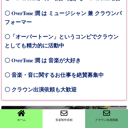
OverTone
〇
潤 は ミュージシャン 兼 クラウンパ
フォーマー
〇「オーバートーン」というコンビでクラウン
としても精力的に活動中
OverTone
〇
潤 は 音楽が大好き
〇 音楽・音に関するお仕事を絶賛募集中
〇 クラウン出演依頼も大歓迎
＼フォローお願いします／
ホーム
音楽制作依頼
クラウン出演依頼