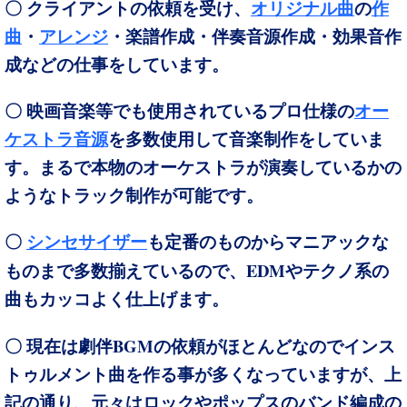
〇 クライアントの依頼を受け、
オリジナル曲
の
作
曲
・
アレンジ
・楽譜作成・伴奏音源作成・効果音作
成などの仕事をしています。
〇 映画音楽等でも使用されているプロ仕様の
オー
ケストラ音源
を多数使用して音楽制作をしていま
す。まるで本物のオーケストラが演奏しているかの
ようなトラック制作が可能です。
〇
シンセサイザー
も定番のものからマニアックな
EDM
ものまで多数揃えているので、
やテクノ系の
曲もカッコよく仕上げます。
BGM
〇 現在は劇伴
の依頼がほとんどなのでインス
トゥルメント曲を作る事が多くなっていますが、上
記の通り、元々はロックやポップスのバンド編成の