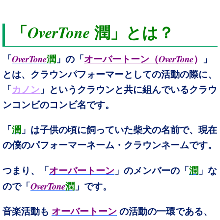
OverTone
「
潤」とは？
OverTone
OverTone
「
潤
」の「
オーバートーン（
）
」
とは、クラウンパフォーマーとしての活動の際に、
「
カノン
」というクラウンと共に組んでいるクラウ
ンコンビのコンビ名です。
「
潤
」は子供の頃に飼っていた柴犬の名前で、現在
の僕のパフォーマーネーム・クラウンネームです。
つまり、
「
オーバートーン
」のメンバーの「
潤
」な
OverTone
ので「
潤
」です。
音楽活動も
オーバートーン
の活動の一環である、