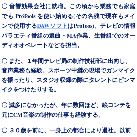
〇 音響効果会社に就職。この頃から業務でも家庭
ProTools
(
でも
を使い始める
その名残で現在もメイ
DAW
ProToos)
ンで使用する
ソフト
は
。テレビの情報
MA
バラエティ番組の選曲・
作業、生番組でのオー
ディオオペレートなどを担当。
１
〇 また、
年間テレビ局の制作技術部に出向し、
音声業務も経験。スポーツ中継の現場でガンマイク
を振ったり、スタジオ収録の際にタレントにピンマ
イクをつけたりする。
〇 滅多になかったが、年に数回ほど、絵コンテを
CM
元に
音楽の制作の仕事も経験する。
〇 ３０歳を前に、一身上の都合により退社。以前