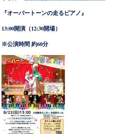
『オーバートーンの走るピアノ』
13:00
12:30
開演（
開場）
60
※公演時間 約
分