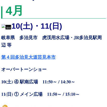
4
月
10
(土)・
11
(日)
JR
岐阜県 多治見市 虎渓用水広場・
多治見駅周
辺 等
第４回多治見大道芸見本市
オーバートーンショー
10(
)
11:50～ / 14:30～
土
④ 駅南広場
11(
)
11:50～ / 15:10～
日
① メイン広場