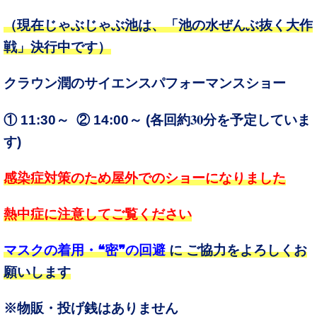
（現在じゃぶじゃぶ池は、「池の水ぜんぶ抜く大作
戦」決行中です）
クラウン潤のサイエンスパフォーマンスショー
30
① 11:30～ ② 14:00～ (
各回約
分を予定していま
す
)
感染症対策のため屋外でのショーになりました
熱中症に注意してご覧ください
マスクの着用・❝密❞の回避
に ご協力をよろしくお
願いします
※物販・投げ銭はありません