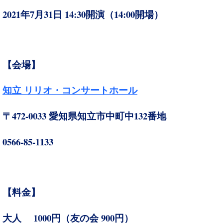
2021
7
31
14:30
14:00
年
月
日
開演（
開場）
【会場】
知立 リリオ・コンサートホール
472-0033
132
〒
愛知県知立市中町中
番地
0566-85-1133
【料金】
1000
900
大人
円（友の会
円）