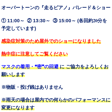
オーバートーンの『走るピアノ』パレード＆ショー
20
① 11:00～ ② 13:30～ ③ 15:00～ (
各回約
分を
予定しています
)
感染症対策のため屋外でのショーになりました
熱中症に注意してご覧ください
マスクの着用・❝密❞の回避
に ご協力をよろしくお
願いします
※物販・投げ銭はありません
※雨天の場合は屋内での何らかのパフォーマンスに
変更になります