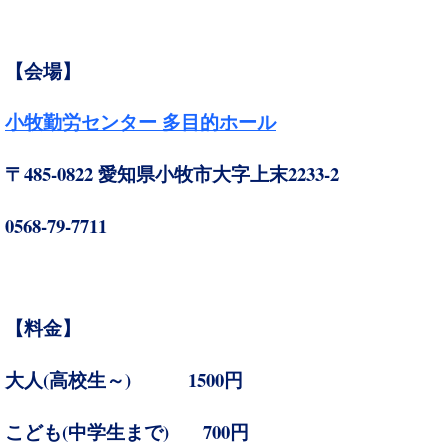
【会場】
小牧勤労センター 多目的ホール
485-0822
2233-2
〒
愛知県小牧市大字上末
0568-79-7711
【
料金】
(
)
1500
大人
高校生～
円
(
)
700
こども
中学生まで
円