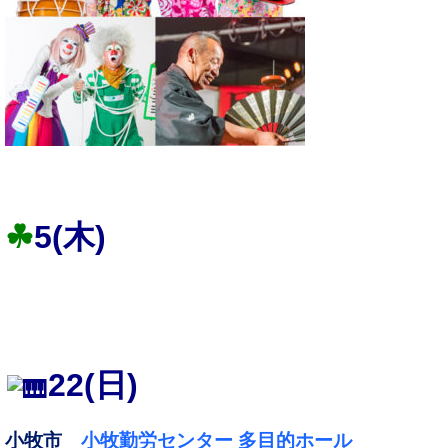
☘
5
(木)
22
(日)
小牧市
小牧勤労センター 多目的ホール