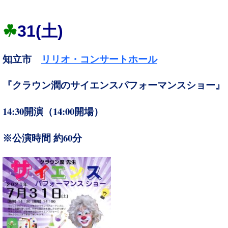
☘
31
(土)
知立市
リリオ・コンサートホール
『クラウン潤のサイエンスパフォーマンスショー』
14:30
14:00
開演（
開場）
60
※公演時間 約
分