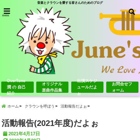
音楽とクラウンを愛する皆さんのためのブログ
menu
OverTone
出演スケジ
オリジナル
お問合せフ
潤 の 自己
ュールだよ
楽曲作品集
ォーム
紹介
ぉ
ホーム
クラウンを呼ぼう
活動報告だよぉ
活動報告(2021年度)だよぉ
2021年4月17日