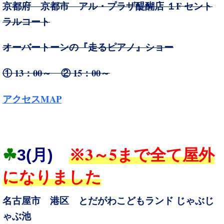
F
京都府 京都市 アル・プラザ醍醐店
１
セント
ラルコート
オーバートーンの『走るピアノ』ショー
① 13：00～ ② 15：00～
MAP
アクセス
3～5
☘
3
(月)
※
まで全て屋外
になりました
名古屋市 港区 とだがわこどもランド じゃぶじ
ゃぶ池