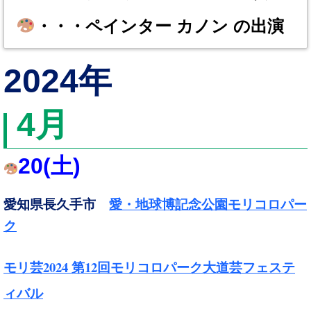
・・・ペインター カノン の出演
2024年
4
月
20
(土
)
愛知県長久手市
愛・地球博記念公園モリコロパー
ク
2024
12
モリ芸
第
回モリコロパーク大道芸フェステ
ィバル