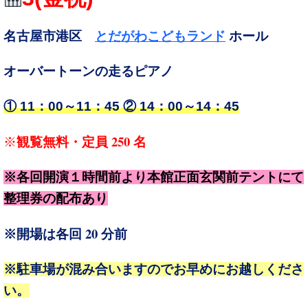
名古屋市港区
とだがわこどもランド
ホール
オーバートーンの走るピアノ
① 11：00～11：45 ② 14：00～14：45
250
※
観覧無料・
定員
名
※各回開演１時間前より本館正面玄関前テントにて
整理券の配布あり
20
※開場は各回
分前
※駐車場が混み合いますのでお早めにお越しくださ
い。