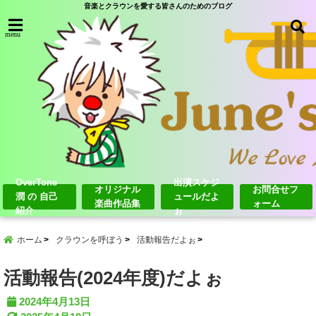
音楽とクラウンを愛する皆さんのためのブログ
menu
OverTone
出演スケジ
オリジナル
お問合せフ
潤 の 自己
ュールだよ
楽曲作品集
ォーム
紹介
ぉ
ホーム
クラウンを呼ぼう
活動報告だよぉ
活動報告(2024年度)だよぉ
2024年4月13日