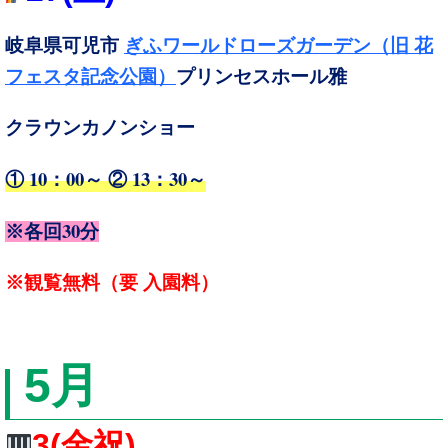
岐阜県可児市
ぎふワールドローズガーデン（旧 花
フェスタ記念公園）
プリンセスホール雅
クラウンカノンショー
① 10：00～ ② 13：30～
30
※各回
分
※観覧無料（要 入園料）
5
月
3
(金祝
)