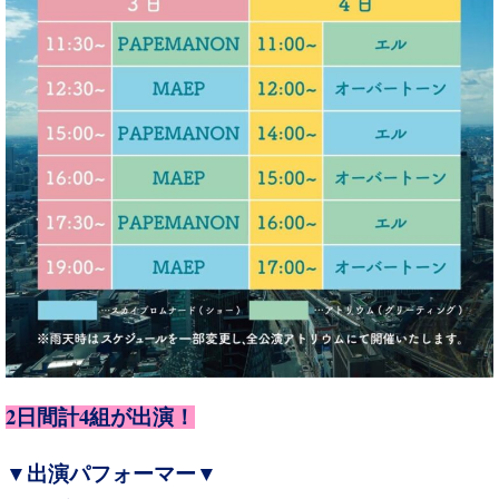
2
4
日間計
組が出演！
▼出演パフォーマー▼