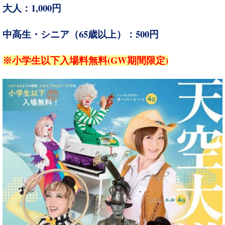
1,000
大人：
円
65
500
中高生・シニア（
歳以上）：
円
(GW
)
※小学生以下入場料無料
期間限定