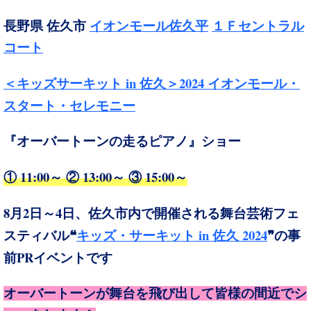
長野県 佐久市
イオンモール佐久平
１Ｆセントラル
コート
in
2024 イオンモール・
＜キッズサーキット
佐久＞
スタート・セレモニー
『オーバートーンの走るピアノ』ショー
① 11:00～ ② 13:00～ ③ 15:00～
8
2
4
月
日～
日、佐久市内で開催される舞台芸術フェ
in
2024
スティバル❝
キッズ・サーキット
佐久
❞の事
PR
前
イベントです
オーバートーンが舞台を飛び出して皆様の間近でシ