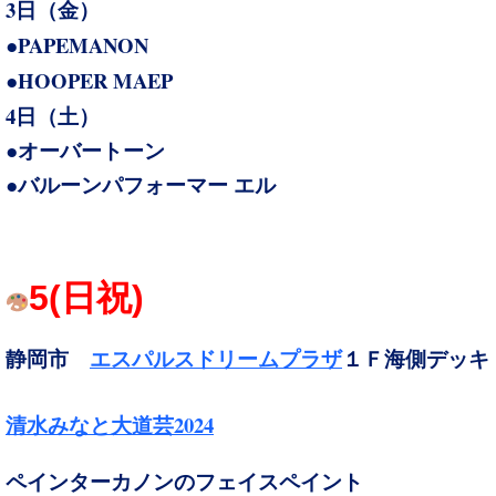
3
日（金）
PAPEMANON
●
HOOPER MAEP
●
4
日（土）
●オーバートーン
●バルーンパフォーマー エル
5
(日祝
)
静岡市
エスパルスドリームプラザ
１Ｆ
海側デッキ
2024
清水みなと大道芸
ペインターカノンのフェイスペイント