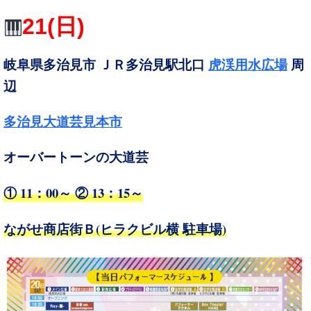
21
(日
)
岐阜県多治見市 ＪＲ多治見駅北口
虎渓用水広場
周
辺
多治見大道芸見本市
オーバートーンの大道芸
① 11：00～ ② 13：15～
(
)
ながせ商店街Ｂ
ヒラクビル横 駐車場