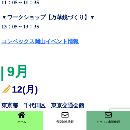
11：05～11：35
▼ワークショップ【万華鏡づくり】▼
13：05～13：35
コンベックス岡山イベント情報
9
月
12(
月)
東京都 千代田区 東京交通会館
オーバートーンの大道芸
ホーム
音楽制作依頼
クラウン出演依頼