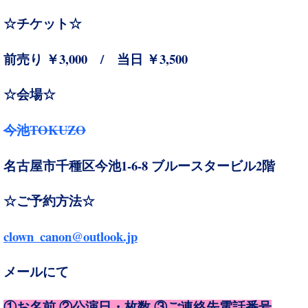
☆チケット☆
3,000
/
3,500
前売り ￥
当日 ￥
☆会場☆
TOKUZO
今池
1-6-8
2
名古屋市千種区今池
ブルースタービル
階
☆ご予約方法☆
clown_canon@outlook.jp
メールにて
①お名前 ②公演日・枚数 ③ご連絡先電話番号