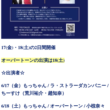
17(
)・18(
)
2
金
土
の
日間開催
18(
)
オーバートーンの出演は
土
☆出演者☆
6/17
/
/
（
金）もっちゃん
ラ・ストラーダカンパニー
ちーすけ（荒川祐介・趙知奈）
6/18
/
/
（土）
もっちゃん
オーバートーン
小椋奈々