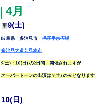
4
月
9
(土)
岐阜県 多治見市
虎渓用水広場
多治見大道芸見本市
9(
)
2
土
・10(
日
)
の
日間、開催されますが
9(
)
オーバートーンの出演は
土
のみとなります
10
(日)