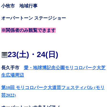
小牧市 地域行事
オーバートーン ステージショー
※関係者のみ観覧できます
23
(土)・24(日)
長久手市
愛・地球博記念公園モリコロパーク大芝
生広場周辺
10
(
第
回 モリコロパーク大道芸フェスティバル
モリ
2022)
芸