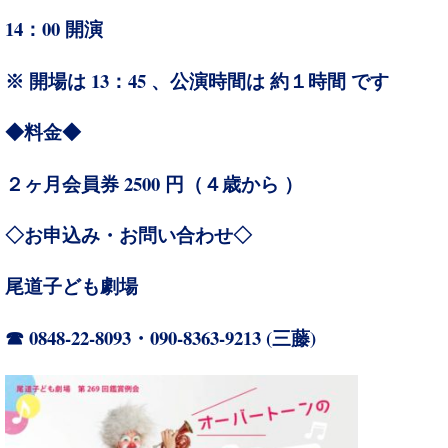
14：00
開演
13：45 、
※ 開場は
公演時間は 約１時間 です
◆料金◆
2500
４
２ヶ月会員券
円（
歳から ）
◇お申込み・お問い合わせ◇
尾道子ども劇場
0848-22-8093・090-8363-9213 (
)
☎
三藤