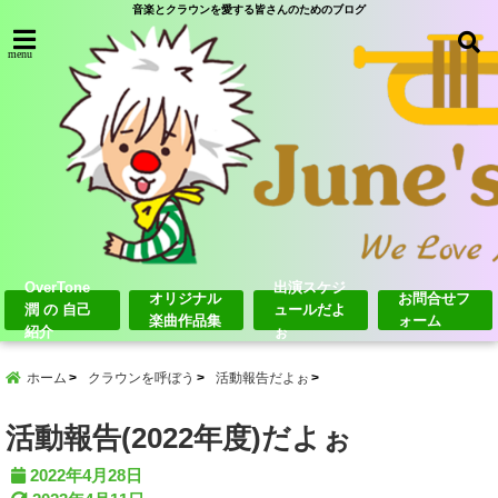
音楽とクラウンを愛する皆さんのためのブログ
menu
OverTone
出演スケジ
オリジナル
お問合せフ
潤 の 自己
ュールだよ
楽曲作品集
ォーム
紹介
ぉ
ホーム
クラウンを呼ぼう
活動報告だよぉ
活動報告(2022年度)だよぉ
2022年4月28日