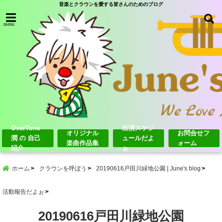
音楽とクラウンを愛する皆さんのためのブログ
menu
OverTone
出演スケジ
オリジナル
お問合せフ
潤 の 自己
ュールだよ
楽曲作品集
ォーム
紹介
ぉ
ホーム
クラウンを呼ぼう
20190616戸田川緑地公園 | June's blog
活動報告だよぉ
20190616戸田川緑地公園