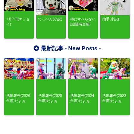
7月7日(エッセ
てっぺん(小説)
稀にすべらない
拍手(小説)
イ)
話(随時更新)
最新記事 -
New Posts
-
活動報告(2026
活動報告(2025
活動報告(2024
活動報告(2023
年度)だよぉ
年度)だよぉ
年度)だよぉ
年度)だよぉ