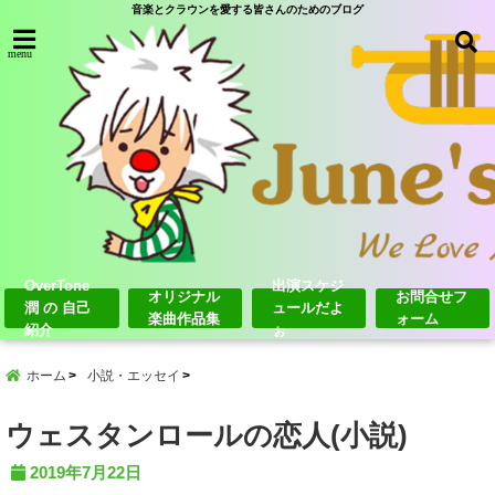
音楽とクラウンを愛する皆さんのためのブログ
menu
OverTone
出演スケジ
オリジナル
お問合せフ
潤 の 自己
ュールだよ
楽曲作品集
ォーム
紹介
ぉ
ホーム
小説・エッセイ
ウェスタンロールの恋人(小説)
2019年7月22日