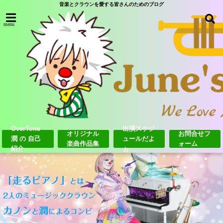
音楽とクラウンを愛する皆さんのためのブログ
menu
OverTone
出演スケジ
オリジナル
お問合せフ
潤 の 自己
ュールだよ
楽曲作品集
ォーム
紹介
ぉ