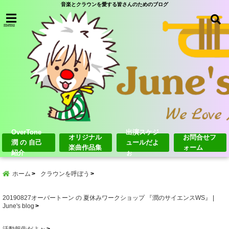
音楽とクラウンを愛する皆さんのためのブログ
menu
OverTone
出演スケジ
オリジナル
お問合せフ
潤 の 自己
ュールだよ
楽曲作品集
ォーム
紹介
ぉ
ホーム
クラウンを呼ぼう
20190827オーバートーン の 夏休みワークショップ 『潤のサイエンスWS』 |
June's blog
活動報告だよぉ