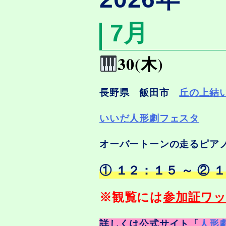
7
月
30(木)
長野県 飯田市
丘の上結
いいだ人形劇フェスタ
オーバートーンの走るピア
① １２：１５ ～ ② 
※観覧には
参加証ワ
詳しくは公式サイト「
人形