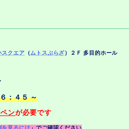
いスクエア
（
ムトスぷらざ
）２Ｆ 多目的ホール
ノ
１６：４５ ～
ッペン
が必要です
劇を見るには
」でご確認ください