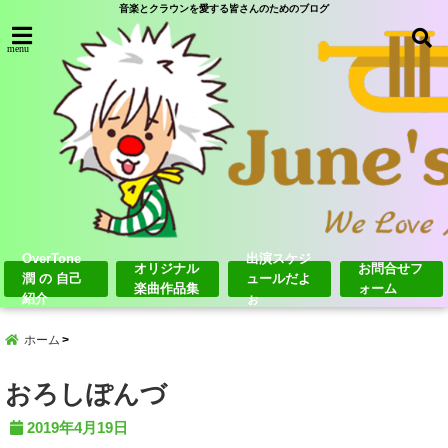
音楽とクラウンを愛する皆さんのためのブログ
menu
OverTone
出演スケジ
オリジナル
お問合せフ
潤 の 自己
ュールだよ
楽曲作品集
ォーム
紹介
ぉ
ホーム
おろしぽんづ
2019年4月19日