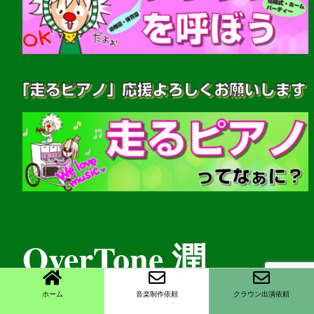
OverTone 潤
ホーム
音楽制作依頼
クラウン出演依頼
(音楽家・クラウンパフォーマー)