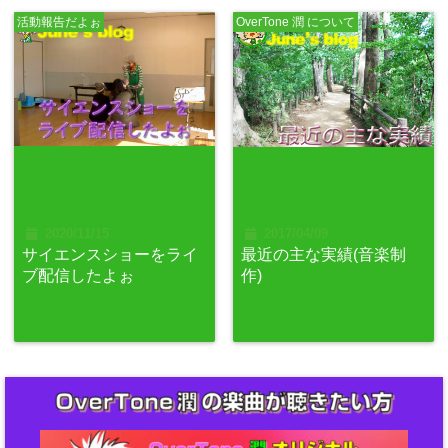
活動報告だよぉ
OverTone 潤 について
2020/11/15
2017/04/09
サイエンスショーをライ
最近の主な実績(音楽制
ブ配信したよぉ
作)