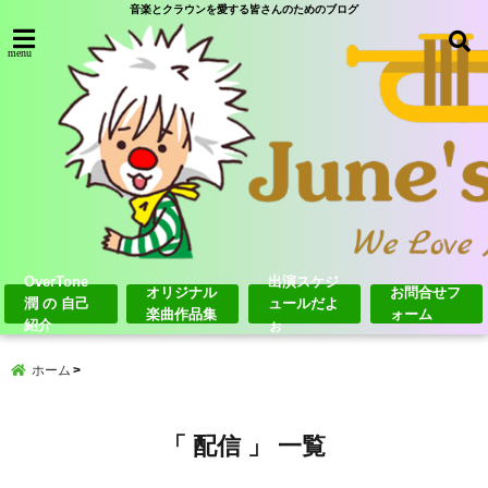
音楽とクラウンを愛する皆さんのためのブログ
menu
OverTone
出演スケジ
オリジナル
お問合せフ
潤 の 自己
ュールだよ
楽曲作品集
ォーム
紹介
ぉ
ホーム
「 配信 」 一覧