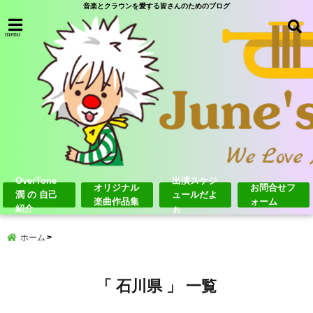
音楽とクラウンを愛する皆さんのためのブログ
menu
OverTone
出演スケジ
オリジナル
お問合せフ
潤 の 自己
ュールだよ
楽曲作品集
ォーム
紹介
ぉ
ホーム
「 石川県 」 一覧