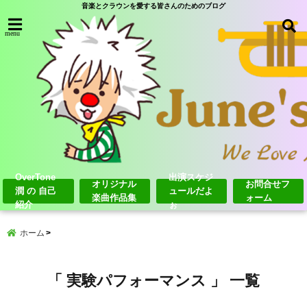
音楽とクラウンを愛する皆さんのためのブログ
menu
OverTone
出演スケジ
オリジナル
お問合せフ
潤 の 自己
ュールだよ
楽曲作品集
ォーム
紹介
ぉ
ホーム
「 実験パフォーマンス 」 一覧