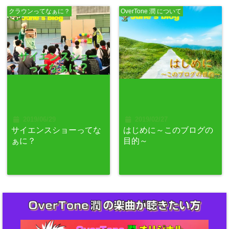
クラウンってなぁに？
OverTone 潤 について
2019/06/29
2019/02/27
サイエンスショーってな
はじめに～このブログの
ぁに？
目的～