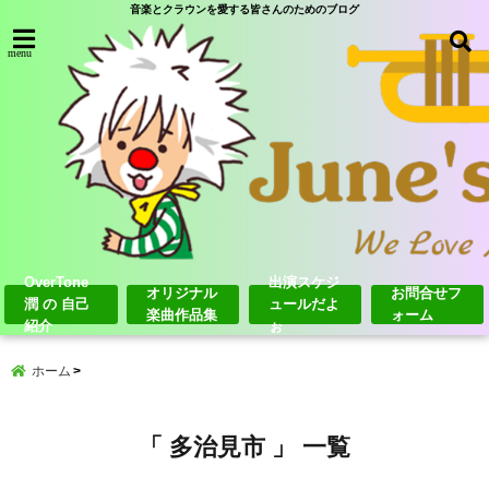
音楽とクラウンを愛する皆さんのためのブログ
menu
OverTone
出演スケジ
オリジナル
お問合せフ
潤 の 自己
ュールだよ
楽曲作品集
ォーム
紹介
ぉ
ホーム
「 多治見市 」 一覧