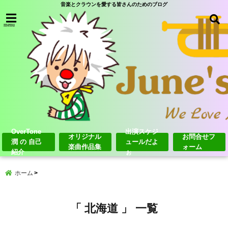
音楽とクラウンを愛する皆さんのためのブログ
menu
OverTone
出演スケジ
オリジナル
お問合せフ
潤 の 自己
ュールだよ
楽曲作品集
ォーム
紹介
ぉ
ホーム
「 北海道 」 一覧