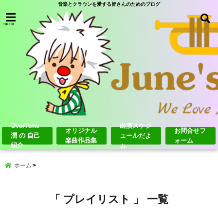
音楽とクラウンを愛する皆さんのためのブログ
menu
OverTone
出演スケジ
オリジナル
お問合せフ
潤 の 自己
ュールだよ
楽曲作品集
ォーム
紹介
ぉ
ホーム
「 プレイリスト 」 一覧