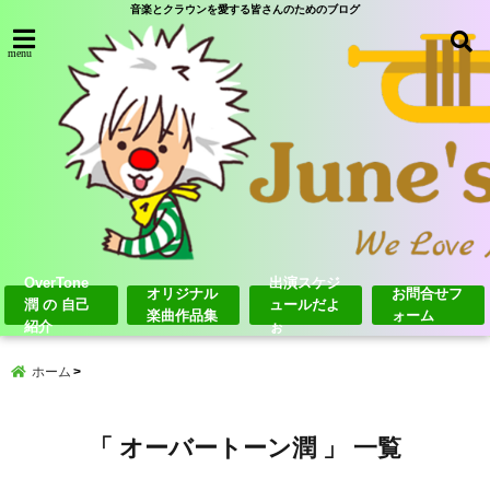
音楽とクラウンを愛する皆さんのためのブログ
menu
OverTone
出演スケジ
オリジナル
お問合せフ
潤 の 自己
ュールだよ
楽曲作品集
ォーム
紹介
ぉ
ホーム
「 オーバートーン潤 」 一覧