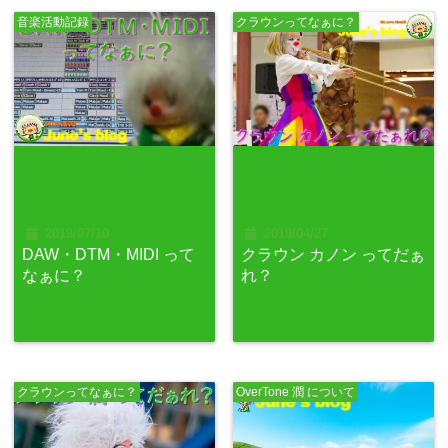
音楽活動記録
クラウンってなぁに？
2019/07/10
2019/04/27
DAW・DTM・MIDI って
クラウン カノン ってだぁ
なぁに？
れ？
クラウンってなぁに？
OverTone 潤 について