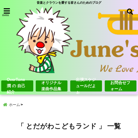
音楽とクラウンを愛する皆さんのためのブログ
menu
OverTone
出演スケジ
オリジナル
お問合せフ
潤 の 自己
ュールだよ
楽曲作品集
ォーム
紹介
ぉ
ホーム
「 とだがわこどもランド 」 一覧