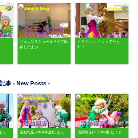
サイエンスショーをライブ配
クラウン カノン ってだぁ
信したよぉ
れ？
記事 -
New Posts
-
だよぉ
活動報告(2024年度)だよぉ
活動報告(2023年度)だよぉ