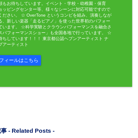
頼もお待ちしています。イベント・学校・幼稚園・保育
ョッピングセンター等、様々なシーンに対応可能ですので
ださい。 ☆ OverTone というコンビを組み、演奏しなが
る、新しい楽器「走るピアノ」を使った世界初のパフォー
ています。 ☆科学実験とクラウンパフォーマンスを融合さ
スパフォーマンスショー」も全国各地で行っています。 ☆
待ちしています！！！ 東京都公認ヘブンアーティスト ナ
プアーティスト
フィールはこちら
事 -
Related Posts
-