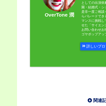
としての出演依
園・結婚式・シ
是非一度ご相談く
OverTone 潤
らパレードでき
マンスに挑戦し
せた「サイエン
お問い合わせお
ゴヤポップアッ
詳しいプロ
関連記