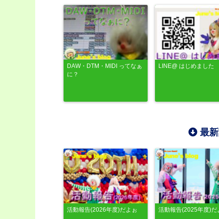
DAW・DTM・MIDI ってなぁ
LINE@ はじめました
に？
最新
活動報告(2026年度)だよぉ
活動報告(2025年度)