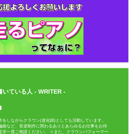
いている人 -
WRITER
-
作をしながらクラウン(道化師)としても活動しています。
編曲など、音楽制作に関わるありとあらゆるお仕事をお待
是非一度ご相談ください。 ☆また、クラウンパフォーマー