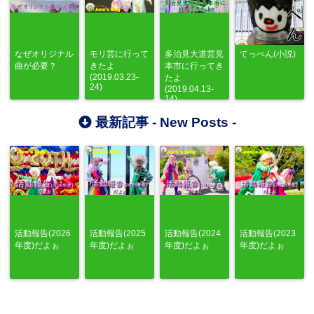
なぜオリジナル
モリ芸に行って
多治見大道芸見
てっぺん(小説)
曲が必要？
きたよ
本市に行ってき
(2019.03.23-
たよ
24)
(2019.04.13-
14)
最新記事 -
New Posts
-
活動報告(2026
活動報告(2025
活動報告(2024
活動報告(2023
年度)だよぉ
年度)だよぉ
年度)だよぉ
年度)だよぉ