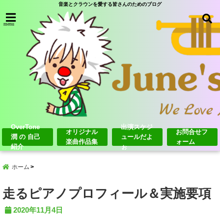
音楽とクラウンを愛する皆さんのためのブログ
menu
OverTone
出演スケジ
オリジナル
お問合せフ
潤 の 自己
ュールだよ
楽曲作品集
ォーム
紹介
ぉ
ホーム
走るピアノプロフィール＆実施要項
2020年11月4日