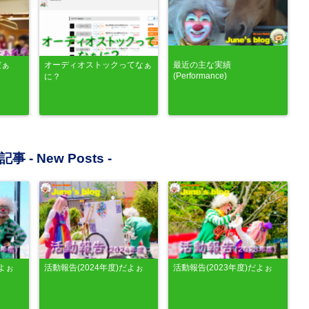
だぁ
オーディオストックってなぁ
最近の主な実績
(Performance)
に？
記事 -
New Posts
-
だよぉ
活動報告(2024年度)だよぉ
活動報告(2023年度)だよぉ