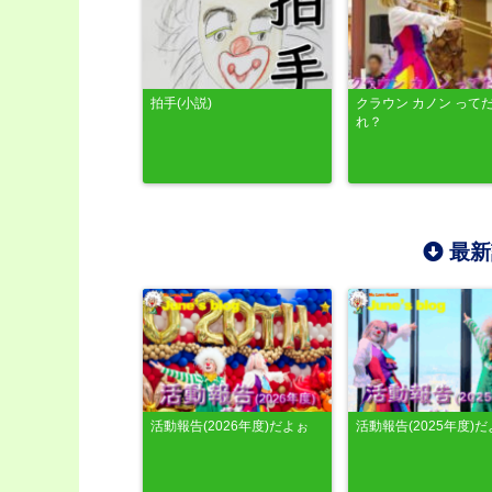
拍手(小説)
クラウン カノン って
れ？
最新
活動報告(2026年度)だよぉ
活動報告(2025年度)