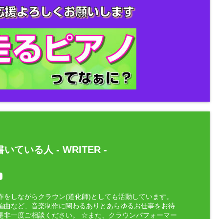
いている人 -
WRITER
-
作をしながらクラウン(道化師)としても活動しています。
編曲など、音楽制作に関わるありとあらゆるお仕事をお待
是非一度ご相談ください。 ☆また、クラウンパフォーマー