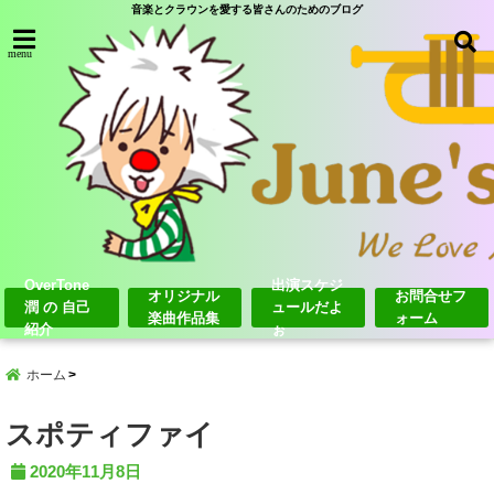
音楽とクラウンを愛する皆さんのためのブログ
menu
OverTone
出演スケジ
オリジナル
お問合せフ
潤 の 自己
ュールだよ
楽曲作品集
ォーム
紹介
ぉ
ホーム
スポティファイ
2020年11月8日