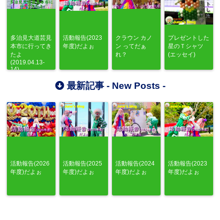
多治見大道芸見
活動報告(2023
クラウン カノ
プレゼントした
本市に行ってき
年度)だよぉ
ン ってだぁ
星のＴシャツ
たよ
れ？
(エッセイ)
(2019.04.13-
14)
最新記事 -
New Posts
-
活動報告(2026
活動報告(2025
活動報告(2024
活動報告(2023
年度)だよぉ
年度)だよぉ
年度)だよぉ
年度)だよぉ