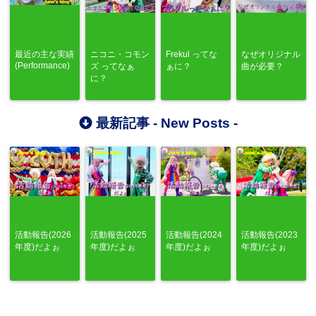
最近の主な実績
ニコニ・コモン
Frekul ってな
なぜオリジナル
(Performance)
ズ ってなぁ
ぁに？
曲が必要？
に？
最新記事 -
New Posts
-
活動報告(2026
活動報告(2025
活動報告(2024
活動報告(2023
年度)だよぉ
年度)だよぉ
年度)だよぉ
年度)だよぉ