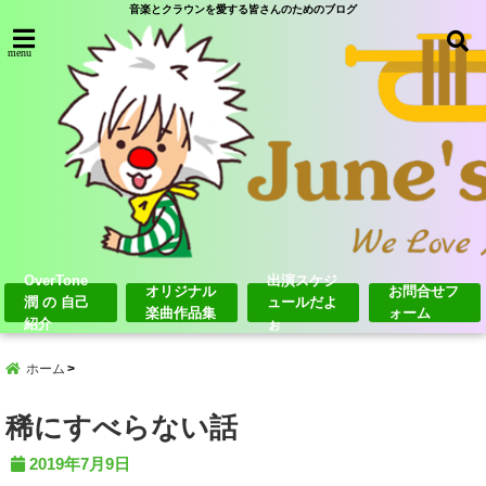
音楽とクラウンを愛する皆さんのためのブログ
menu
OverTone
出演スケジ
オリジナル
お問合せフ
潤 の 自己
ュールだよ
楽曲作品集
ォーム
紹介
ぉ
ホーム
稀にすべらない話
2019年7月9日