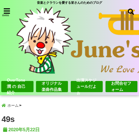
音楽とクラウンを愛する皆さんのためのブログ
menu
OverTone
出演スケジ
オリジナル
お問合せフ
潤 の 自己
ュールだよ
楽曲作品集
ォーム
紹介
ぉ
ホーム
49s
2020年5月22日