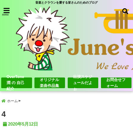
音楽とクラウンを愛する皆さんのためのブログ
menu
OverTone
出演スケジ
オリジナル
お問合せフ
潤 の 自己
ュールだよ
楽曲作品集
ォーム
紹介
ぉ
ホーム
4
2020年5月12日