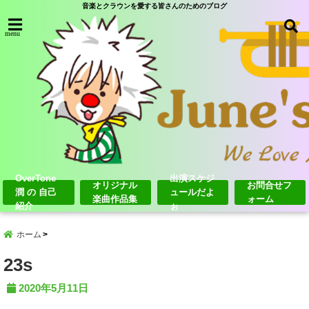
音楽とクラウンを愛する皆さんのためのブログ
menu
OverTone
出演スケジ
オリジナル
お問合せフ
潤 の 自己
ュールだよ
楽曲作品集
ォーム
紹介
ぉ
ホーム
23s
2020年5月11日