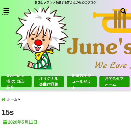
音楽とクラウンを愛する皆さんのためのブログ
menu
OverTone
出演スケジ
オリジナル
お問合せフ
潤 の 自己
ュールだよ
楽曲作品集
ォーム
紹介
ぉ
ホーム
15s
2020年5月11日