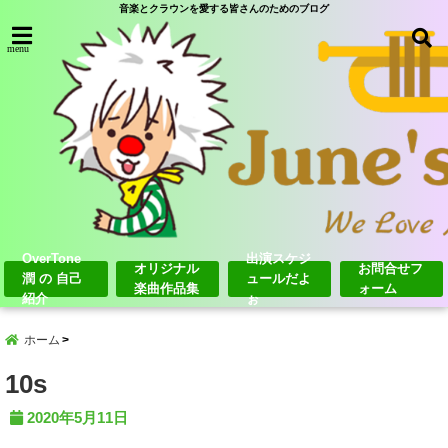
音楽とクラウンを愛する皆さんのためのブログ
menu
OverTone
出演スケジ
オリジナル
お問合せフ
潤 の 自己
ュールだよ
楽曲作品集
ォーム
紹介
ぉ
ホーム
10s
2020年5月11日