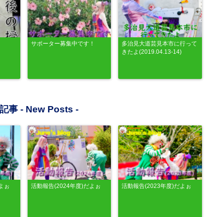
サポーター募集中です！
多治見大道芸見本市に行って
きたよ(2019.04.13-14)
記事 -
New Posts
-
だよぉ
活動報告(2024年度)だよぉ
活動報告(2023年度)だよぉ