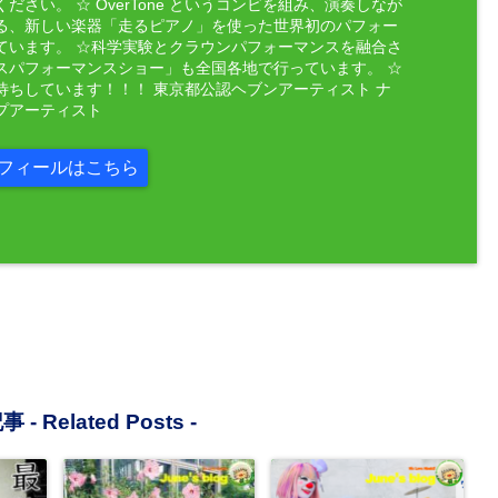
ださい。 ☆ OverTone というコンビを組み、演奏しなが
る、新しい楽器「走るピアノ」を使った世界初のパフォー
ています。 ☆科学実験とクラウンパフォーマンスを融合さ
スパフォーマンスショー」も全国各地で行っています。 ☆
待ちしています！！！ 東京都公認ヘブンアーティスト ナ
プアーティスト
フィールはこちら
事 -
Related Posts
-