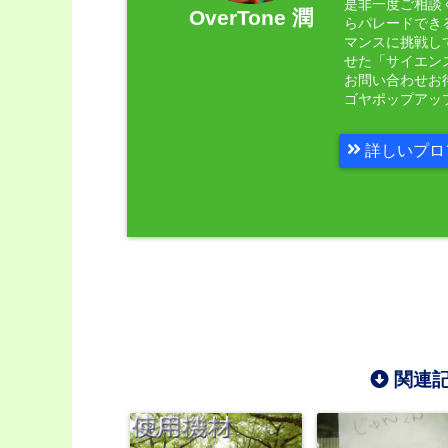
是非一度ご相談く
OverTone 潤
らパレードでき
マンスに挑戦し
せた「サイエン
お問い合わせお
ゴヤポップアッ
詳しいプロ
関連記