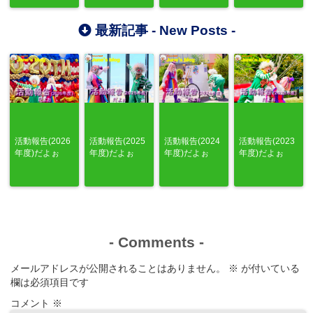
最新記事 -
New Posts
-
活動報告(2026
活動報告(2025
活動報告(2024
活動報告(2023
年度)だよぉ
年度)だよぉ
年度)だよぉ
年度)だよぉ
-
Comments
-
メールアドレスが公開されることはありません。
※
が付いている
欄は必須項目です
コメント
※