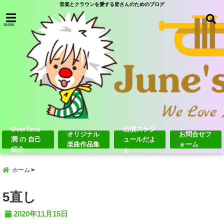
音楽とクラウンを愛する皆さんのためのブログ
menu
OverTone
出演スケジ
オリジナル
お問合せフ
潤 の 自己
ュールだよ
楽曲作品集
ォーム
紹介
ぉ
ホーム
5直し
2020年11月15日