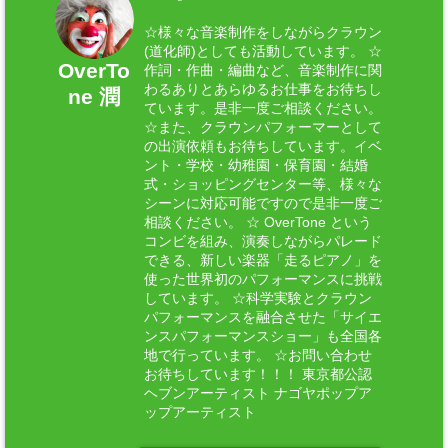
☆様々な音楽制作をしながらクラウン
(道化師)としても活動しています。 ☆
OverTo
作詞・作曲・編曲など、音楽制作に関
わるありとあらゆるお仕事をお待ちし
ne 潤
ています。是非一度ご相談ください。
☆また、クラウンパフォーマーとして
の出演依頼もお待ちしています。イベ
ント・学校・幼稚園・保育園・結婚
式・ショッピングセンター等、様々な
シーンに対応可能ですので是非一度ご
相談ください。 ☆ OverTone という
コンビを組み、演奏しながらパレード
できる、新しい楽器「走るピアノ」を
使った世界初のパフォーマンスに挑戦
しています。 ☆科学実験とクラウン
パフォーマンスを融合させた「サイエ
ンスパフォーマンスショー」も全国各
地で行っています。 ☆お問い合わせ
お待ちしています！！！ 東京都公認
ヘブンアーティスト ナゴヤポップア
ップアーティスト