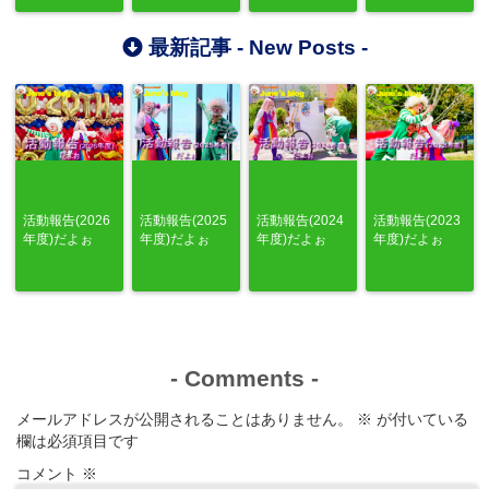
最新記事 -
New Posts
-
活動報告(2026
活動報告(2025
活動報告(2024
活動報告(2023
年度)だよぉ
年度)だよぉ
年度)だよぉ
年度)だよぉ
-
Comments
-
メールアドレスが公開されることはありません。
※
が付いている
欄は必須項目です
コメント
※