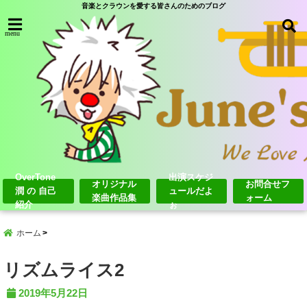
音楽とクラウンを愛する皆さんのためのブログ
menu
OverTone
出演スケジ
オリジナル
お問合せフ
潤 の 自己
ュールだよ
楽曲作品集
ォーム
紹介
ぉ
ホーム
リズムライス2
2019年5月22日