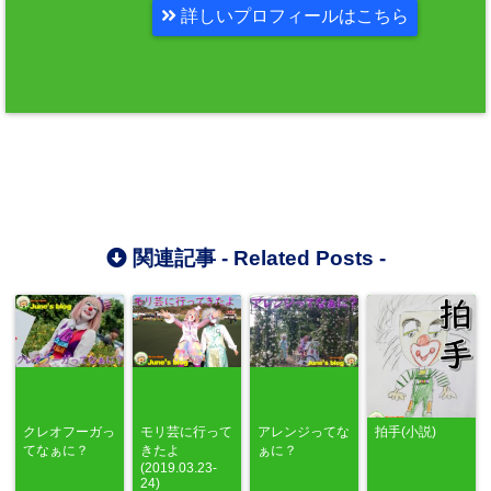
詳しいプロフィールはこちら
関連記事 -
Related Posts
-
クレオフーガっ
モリ芸に行って
アレンジってな
拍手(小説)
てなぁに？
きたよ
ぁに？
(2019.03.23-
24)