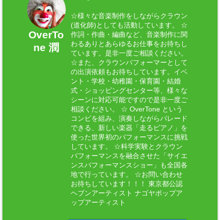
☆様々な音楽制作をしながらクラウン
(道化師)としても活動しています。 ☆
OverTo
作詞・作曲・編曲など、音楽制作に関
わるありとあらゆるお仕事をお待ちし
ne 潤
ています。是非一度ご相談ください。
☆また、クラウンパフォーマーとして
の出演依頼もお待ちしています。イベ
ント・学校・幼稚園・保育園・結婚
式・ショッピングセンター等、様々な
シーンに対応可能ですので是非一度ご
相談ください。 ☆ OverTone という
コンビを組み、演奏しながらパレード
できる、新しい楽器「走るピアノ」を
使った世界初のパフォーマンスに挑戦
しています。 ☆科学実験とクラウン
パフォーマンスを融合させた「サイエ
ンスパフォーマンスショー」も全国各
地で行っています。 ☆お問い合わせ
お待ちしています！！！ 東京都公認
ヘブンアーティスト ナゴヤポップア
ップアーティスト