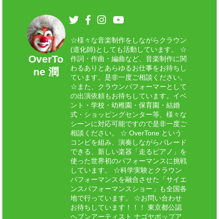
☆様々な音楽制作をしながらクラウン
(道化師)としても活動しています。 ☆
OverTo
作詞・作曲・編曲など、音楽制作に関
わるありとあらゆるお仕事をお待ちし
ne 潤
ています。是非一度ご相談ください。
☆また、クラウンパフォーマーとして
の出演依頼もお待ちしています。イベ
ント・学校・幼稚園・保育園・結婚
式・ショッピングセンター等、様々な
シーンに対応可能ですので是非一度ご
相談ください。 ☆ OverTone という
コンビを組み、演奏しながらパレード
できる、新しい楽器「走るピアノ」を
使った世界初のパフォーマンスに挑戦
しています。 ☆科学実験とクラウン
パフォーマンスを融合させた「サイエ
ンスパフォーマンスショー」も全国各
地で行っています。 ☆お問い合わせ
お待ちしています！！！ 東京都公認
ヘブンアーティスト ナゴヤポップア