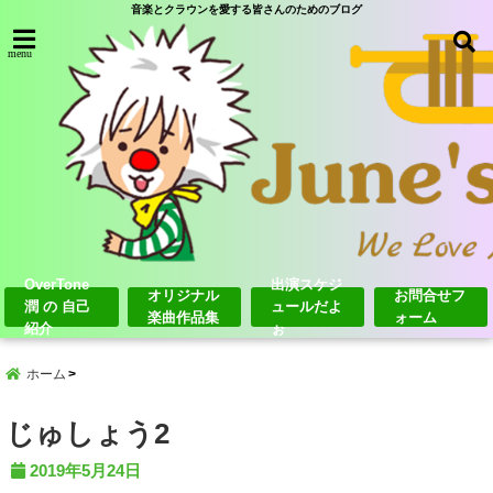
音楽とクラウンを愛する皆さんのためのブログ
menu
OverTone
出演スケジ
オリジナル
お問合せフ
潤 の 自己
ュールだよ
楽曲作品集
ォーム
紹介
ぉ
ホーム
じゅしょう2
2019年5月24日