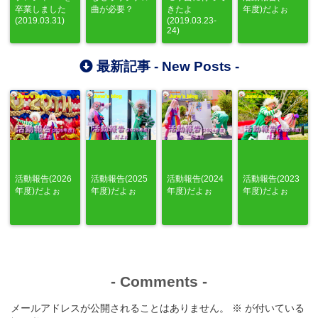
卒業しました
曲が必要？
きたよ
年度)だよぉ
(2019.03.31)
(2019.03.23-
24)
最新記事 -
New Posts
-
活動報告(2026
活動報告(2025
活動報告(2024
活動報告(2023
年度)だよぉ
年度)だよぉ
年度)だよぉ
年度)だよぉ
-
Comments
-
メールアドレスが公開されることはありません。
※
が付いている