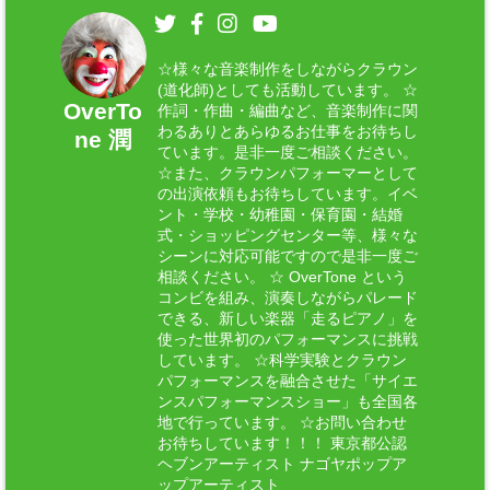
☆様々な音楽制作をしながらクラウン
(道化師)としても活動しています。 ☆
OverTo
作詞・作曲・編曲など、音楽制作に関
わるありとあらゆるお仕事をお待ちし
ne 潤
ています。是非一度ご相談ください。
☆また、クラウンパフォーマーとして
の出演依頼もお待ちしています。イベ
ント・学校・幼稚園・保育園・結婚
式・ショッピングセンター等、様々な
シーンに対応可能ですので是非一度ご
相談ください。 ☆ OverTone という
コンビを組み、演奏しながらパレード
できる、新しい楽器「走るピアノ」を
使った世界初のパフォーマンスに挑戦
しています。 ☆科学実験とクラウン
パフォーマンスを融合させた「サイエ
ンスパフォーマンスショー」も全国各
地で行っています。 ☆お問い合わせ
お待ちしています！！！ 東京都公認
ヘブンアーティスト ナゴヤポップア
ップアーティスト