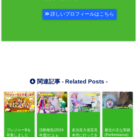
詳しいプロフィールはこちら
関連記事 -
Related Posts
-
プレジャーBを
活動報告(2024
多治見大道芸見
最近の主な実績
(Performance)
卒業しました
年度)だよぉ
本市に行ってき