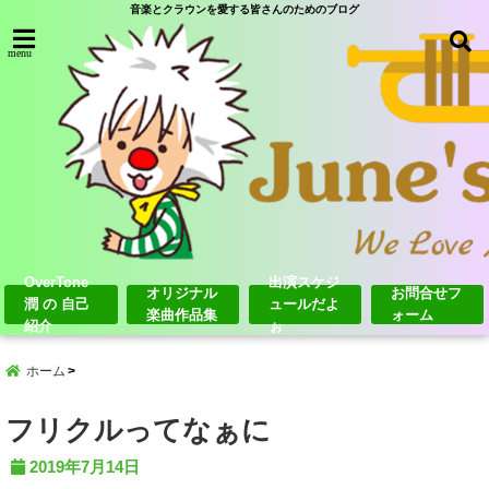
音楽とクラウンを愛する皆さんのためのブログ
menu
OverTone
出演スケジ
オリジナル
お問合せフ
潤 の 自己
ュールだよ
楽曲作品集
ォーム
紹介
ぉ
ホーム
フリクルってなぁに
2019年7月14日