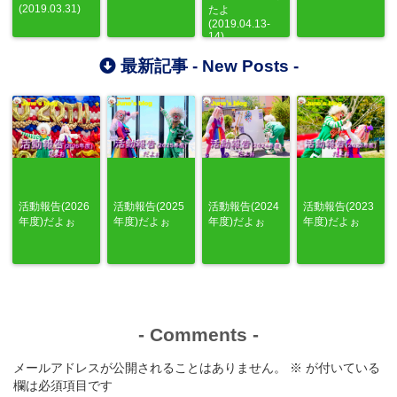
(2019.03.31)
たよ
(2019.04.13-
14)
最新記事 -
New Posts
-
活動報告(2026
活動報告(2025
活動報告(2024
活動報告(2023
年度)だよぉ
年度)だよぉ
年度)だよぉ
年度)だよぉ
-
Comments
-
メールアドレスが公開されることはありません。
※
が付いている
欄は必須項目です