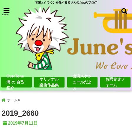
音楽とクラウンを愛する皆さんのためのブログ
menu
OverTone
出演スケジ
オリジナル
お問合せフ
潤 の 自己
ュールだよ
楽曲作品集
ォーム
紹介
ぉ
ホーム
2019_2660
2019年7月11日