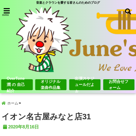
音楽とクラウンを愛する皆さんのためのブログ
menu
OverTone
出演スケジ
オリジナル
お問合せフ
潤 の 自己
ュールだよ
楽曲作品集
ォーム
紹介
ぉ
ホーム
イオン名古屋みなと店31
2020年8月16日