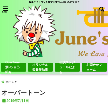
音楽とクラウンを愛する皆さんのためのブログ
menu
OverTone
出演スケジ
オリジナル
お問合せフ
潤 の 自己
ュールだよ
楽曲作品集
ォーム
紹介
ぉ
ホーム
オーバートーン
2019年7月1日