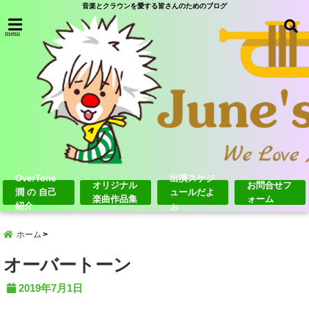
音楽とクラウンを愛する皆さんのためのブログ
menu
OverTone
出演スケジ
オリジナル
お問合せフ
潤 の 自己
ュールだよ
楽曲作品集
ォーム
紹介
ぉ
ホーム
オーバートーン
2019年7月1日