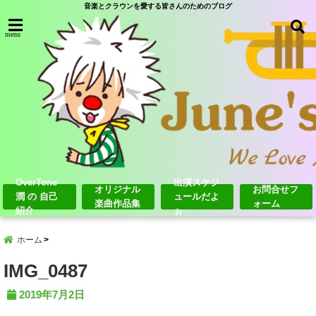
音楽とクラウンを愛する皆さんのためのブログ
menu
OverTone
出演スケジ
オリジナル
お問合せフ
潤 の 自己
ュールだよ
楽曲作品集
ォーム
紹介
ぉ
ホーム
IMG_0487
2019年7月2日