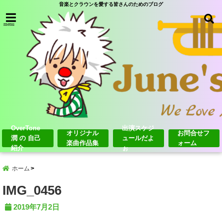
音楽とクラウンを愛する皆さんのためのブログ
menu
OverTone
出演スケジ
オリジナル
お問合せフ
潤 の 自己
ュールだよ
楽曲作品集
ォーム
紹介
ぉ
ホーム
IMG_0456
2019年7月2日