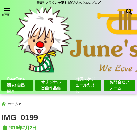
音楽とクラウンを愛する皆さんのためのブログ
menu
OverTone
出演スケジ
オリジナル
お問合せフ
潤 の 自己
ュールだよ
楽曲作品集
ォーム
紹介
ぉ
ホーム
IMG_0199
2019年7月2日