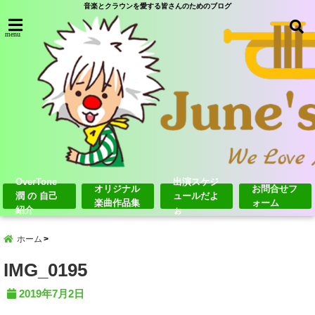
音楽とクラウンを愛する皆さんのためのブログ
menu
OverTone
出演スケジ
オリジナル
お問合せフ
潤 の 自己
ュールだよ
楽曲作品集
ォーム
紹介
ぉ
ホーム
IMG_0195
2019年7月2日