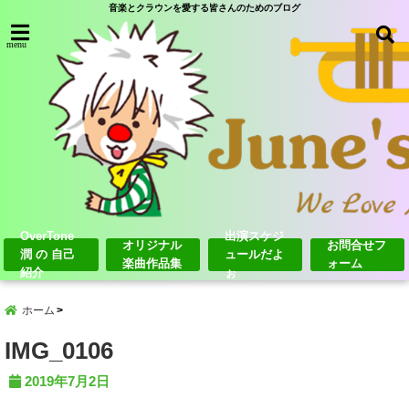
音楽とクラウンを愛する皆さんのためのブログ
menu
OverTone
出演スケジ
オリジナル
お問合せフ
潤 の 自己
ュールだよ
楽曲作品集
ォーム
紹介
ぉ
ホーム
IMG_0106
2019年7月2日