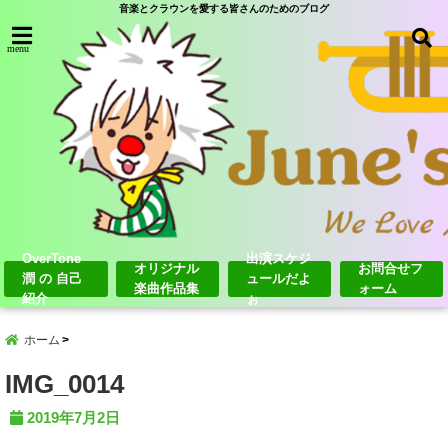
音楽とクラウンを愛する皆さんのためのブログ
menu
OverTone
出演スケジ
オリジナル
お問合せフ
潤 の 自己
ュールだよ
楽曲作品集
ォーム
紹介
ぉ
ホーム
IMG_0014
2019年7月2日