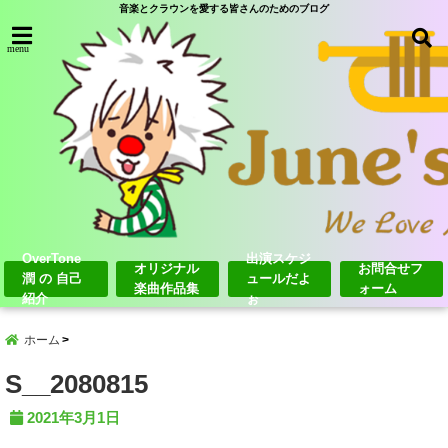
音楽とクラウンを愛する皆さんのためのブログ
menu
OverTone
出演スケジ
オリジナル
お問合せフ
潤 の 自己
ュールだよ
楽曲作品集
ォーム
紹介
ぉ
ホーム
S__2080815
2021年3月1日