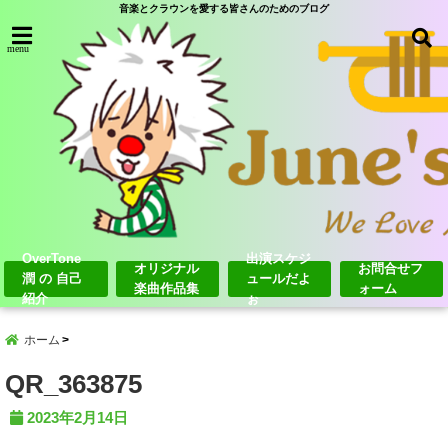
音楽とクラウンを愛する皆さんのためのブログ
menu
OverTone
出演スケジ
オリジナル
お問合せフ
潤 の 自己
ュールだよ
楽曲作品集
ォーム
紹介
ぉ
ホーム
QR_363875
2023年2月14日