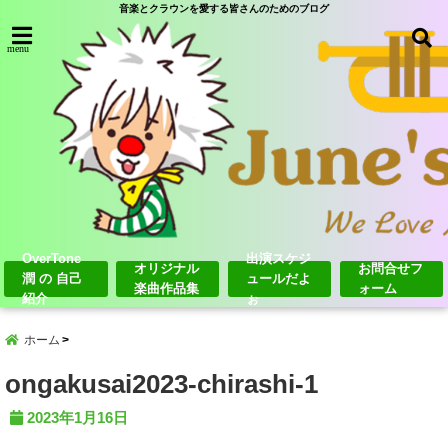
音楽とクラウンを愛する皆さんのためのブログ
menu
OverTone
出演スケジ
オリジナル
お問合せフ
潤 の 自己
ュールだよ
楽曲作品集
ォーム
紹介
ぉ
ホーム
ongakusai2023-chirashi-1
2023年1月16日