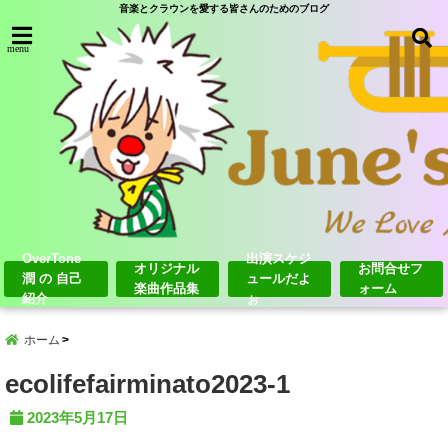
音楽とクラウンを愛する皆さんのためのブログ
menu
OverTone
出演スケジ
オリジナル
お問合せフ
潤 の 自己
ュールだよ
楽曲作品集
ォーム
紹介
ぉ
ホーム
ecolifefairminato2023-1
2023年5月17日