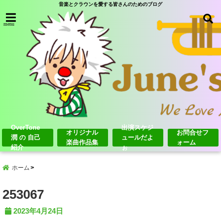
音楽とクラウンを愛する皆さんのためのブログ
menu
OverTone
出演スケジ
オリジナル
お問合せフ
潤 の 自己
ュールだよ
楽曲作品集
ォーム
紹介
ぉ
ホーム
253067
2023年4月24日