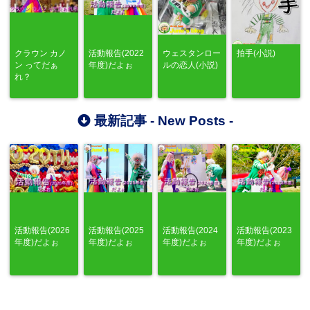
クラウン カノ
活動報告(2022
ウェスタンロー
拍手(小説)
ン ってだぁ
年度)だよぉ
ルの恋人(小説)
れ？
最新記事 -
New Posts
-
活動報告(2026
活動報告(2025
活動報告(2024
活動報告(2023
年度)だよぉ
年度)だよぉ
年度)だよぉ
年度)だよぉ